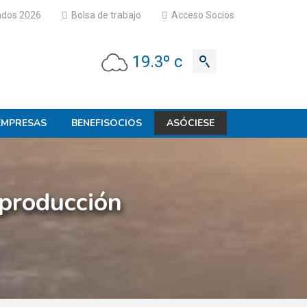
ados 2026
Bolsa de trabajo
Acceso Socios
19.3º c
EMPRESAS
BENEFISOCIOS
ASÓCIESE
producción